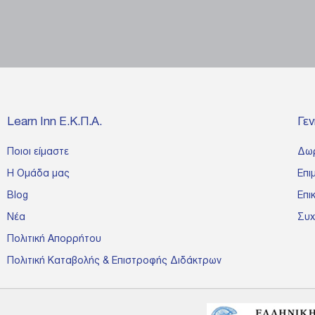
Learn Inn Ε.Κ.Π.Α.
Γε
Ποιοι είμαστε
Δω
Η Ομάδα μας
Επι
Blog
Επι
Νέα
Συχ
Πολιτική Απορρήτου
Πολιτική Καταβολής & Επιστροφής Διδάκτρων