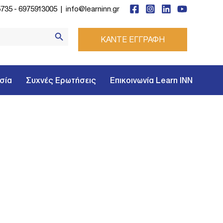
5735
-
6975913005
|
info@learninn.gr
Search Button
ΚΑΝΤΕ ΕΓΓΡΑΦΗ
σία
Συχνές Ερωτήσεις
Επικοινωνία Learn INN