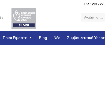
Τηλ.:
210 727
Search
for:
Ποιοι Είμαστε
Blog
Νέα
Συμβουλευτική Υπηρε