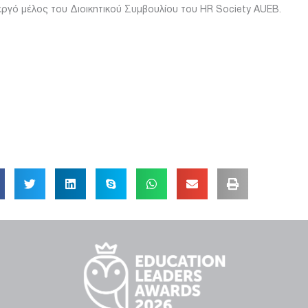
νεργό μέλος του Διοικητικού Συμβουλίου του HR Society AUEB.