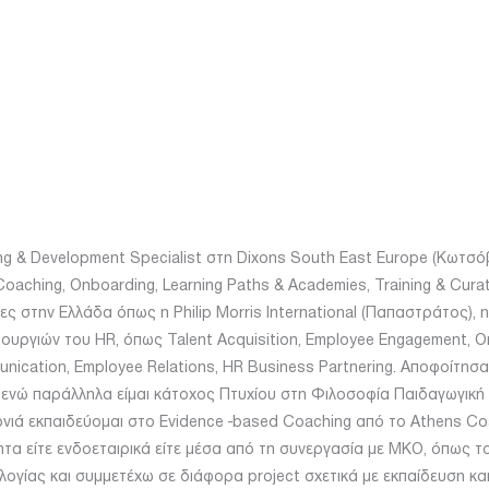
ng & Development Specialist στη Dixons South East Europe (Κωτσόβ
Coaching, Onboarding, Learning Paths & Academies, Training & Cura
ες στην Ελλάδα όπως η Philip Morris International (Παπαστράτος), η
τουργιών του HR, όπως Talent Acquisition, Employee Engagement, 
nication, Employee Relations, HR Business Partnering. Αποφοίτη
 ενώ παράλληλα είμαι κάτοχος Πτυχίου στη Φιλοσοφία Παιδαγωγική 
νιά εκπαιδεύομαι στο Evidence -based Coaching από το Athens Coac
ητα είτε ενδοεταιρικά είτε μέσα από τη συνεργασία με ΜΚΟ, όπως τ
λογίας και συμμετέχω σε διάφορα project σχετικά με εκπαίδευση κα