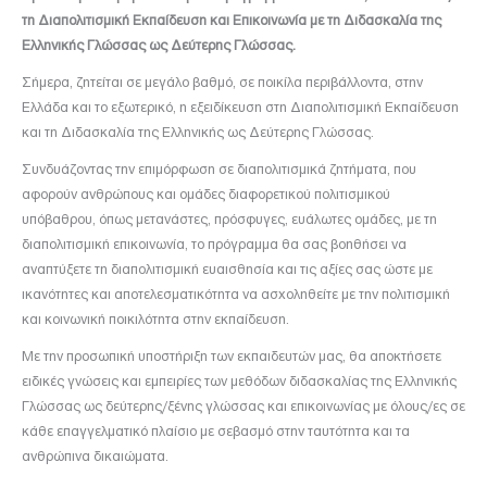
τη Διαπολιτισμική Εκπαίδευση και Επικοινωνία με τη Διδασκαλία της
Ελληνικής Γλώσσας ως Δεύτερης Γλώσσας.
Σήμερα, ζητείται σε μεγάλο βαθμό, σε ποικίλα περιβάλλοντα, στην
Ελλάδα και το εξωτερικό, η εξειδίκευση στη Διαπολιτισμική Εκπαίδευση
και τη Διδασκαλία της Ελληνικής ως Δεύτερης Γλώσσας.
Συνδυάζοντας την επιμόρφωση σε διαπολιτισμικά ζητήματα, που
αφορούν ανθρώπους και ομάδες διαφορετικού πολιτισμικού
υπόβαθρου, όπως μετανάστες, πρόσφυγες, ευάλωτες ομάδες, με τη
διαπολιτισμική επικοινωνία, το πρόγραμμα θα σας βοηθήσει να
αναπτύξετε τη διαπολιτισμική ευαισθησία και τις αξίες σας ώστε με
ικανότητες και αποτελεσματικότητα να ασχοληθείτε με την πολιτισμική
και κοινωνική ποικιλότητα στην εκπαίδευση.
Με την προσωπική υποστήριξη των εκπαιδευτών μας, θα αποκτήσετε
ειδικές γνώσεις και εμπειρίες των μεθόδων διδασκαλίας της Ελληνικής
Γλώσσας ως δεύτερης/ξένης γλώσσας και επικοινωνίας με όλους/ες σε
κάθε επαγγελματικό πλαίσιο με σεβασμό στην ταυτότητα και τα
ανθρώπινα δικαιώματα.