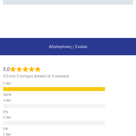
Αξιολογήσεις / Σχόλια
5,0
5,0 στα 5 αστέρια (based on 5 reviews)
5 star
4 star
3 star
2 star