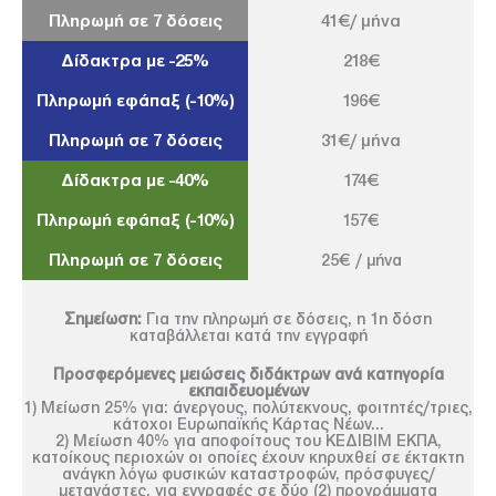
Πληρωμή σε 7 δόσεις
41€/ μήνα
Δίδακτρα με -25%
218€
Πληρωμή εφάπαξ (-10%)
196€
Πληρωμή σε 7 δόσεις
31€/ μήνα
Δίδακτρα με -40%
174€
Πληρωμή εφάπαξ (-10%)
157€
Πληρωμή σε 7 δόσεις
25€ / μήνα
Σημείωση:
Για την πληρωμή σε δόσεις, η 1η δόση
καταβάλλεται κατά την εγγραφή
Προσφερόμενες μειώσεις διδάκτρων ανά κατηγορία
εκπαιδευομένων
1) Μείωση 25% για: άνεργους, πολύτεκνους, φοιτητές/τριες,
κάτοχοι Ευρωπαϊκής Κάρτας Νέων...
2) Μείωση 40% για αποφοίτους του ΚΕΔΙΒΙΜ ΕΚΠΑ,
κατοίκους περιοχών οι οποίες έχουν κηρυχθεί σε έκτακτη
ανάγκη λόγω φυσικών καταστροφών, πρόσφυγες/
μετανάστες, για εγγραφές σε δύο (2) προγράμματα