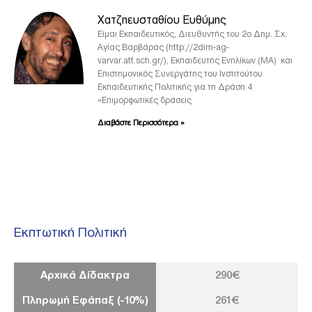
Χατζηευσταθίου Ευθύμης
Είμαι Εκπαιδευτικός, Διευθυντής του 2ο Δημ. Σχ.
Αγίας Βαρβάρας (http://2dim-ag-
varvar.att.sch.gr/), Εκπαιδευτής Ενηλίκων (ΜΑ) και
Επιστημονικός Συνεργάτης του Ινστιτούτου
Εκπαιδευτικής Πολιτικής για τη Δράση 4
«Επιμορφωτικές δράσεις
Διαβάστε Περισσότερα »
Εκπτωτική Πολιτική
Αρχικά Δίδακτρα
290€
Πληρωμή Εφάπαξ (-10%)
261€