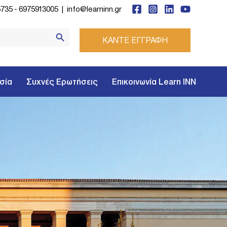
5735
-
6975913005
|
info@learninn.gr
Search Button
ΚΑΝΤΕ ΕΓΓΡΑΦΗ
σία
Συχνές Ερωτήσεις
Επικοινωνία Learn INN