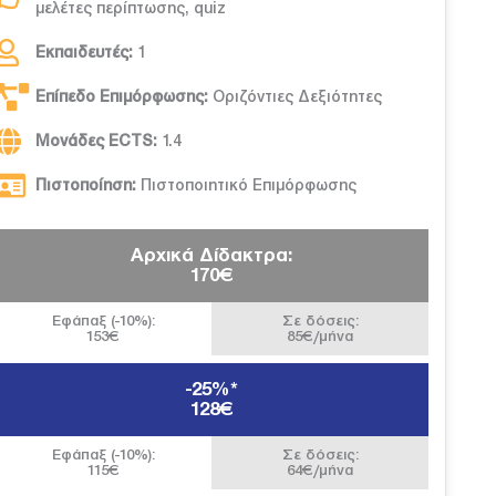
μελέτες περίπτωσης, quiz
Εκπαιδευτές:
1
Επίπεδο Επιμόρφωσης:
Οριζόντιες Δεξιότητες
Μονάδες ECTS:
1.4
Πιστοποίηση:
Πιστοποιητικό Επιμόρφωσης
Αρχικά Δίδακτρα:
170€
Εφάπαξ (-10%):
Σε δόσεις:
153€
85€/μήνα
-25%*
128€
Εφάπαξ (-10%):
Σε δόσεις:
115€
64€/μήνα