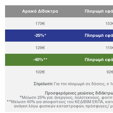
Αρχικά Δίδακτρα
Πληρωμή εφάπ
170€
153
-25%*
Πληρωμή εφάπ
128€
115
-40%**
Πληρωμή εφάπ
102€
92
Σημείωση:
Για την πληρωμή σε δόσεις, η 
Προσφερόμενες μειώσεις διδάκτρω
*
Μείωση 25% για: άνεργους, πολύτεκνους, φοιτη
**
Μείωση 40% για αποφοίτους του ΚΕΔΙΒΙΜ ΕΚΠΑ, κατοί
ανάγκη λόγω φυσικών καταστροφών, πρόσφυγες/ με