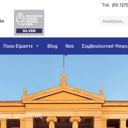
Τηλ.:
210 727
Search
for:
Ποιοι Είμαστε
Blog
Νέα
Συμβουλευτική Υπηρε
χώρο εργασίας