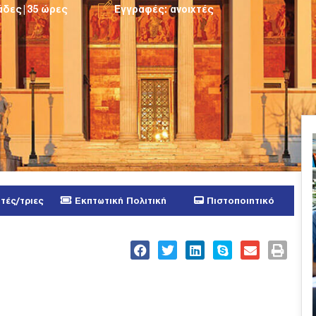
μάδες|35 ώρες
Εγγραφές: ανοιχτές
τές/τριες
Εκπτωτική Πολιτική
Πιστοποιητικό