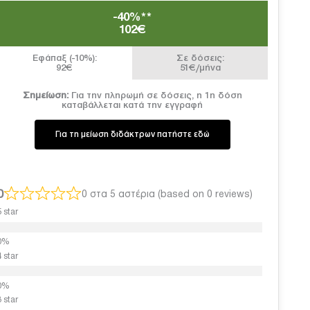
-40%**
102€
Εφάπαξ (-10%):
Σε δόσεις:
92€
51€/μήνα
Σημείωση:
Για την πληρωμή σε δόσεις, η 1η δόση
καταβάλλεται κατά την εγγραφή
Για τη μείωση διδάκτρων πατήστε εδώ
0
0 στα 5 αστέρια (based on 0 reviews)
5 star
4 star
3 star