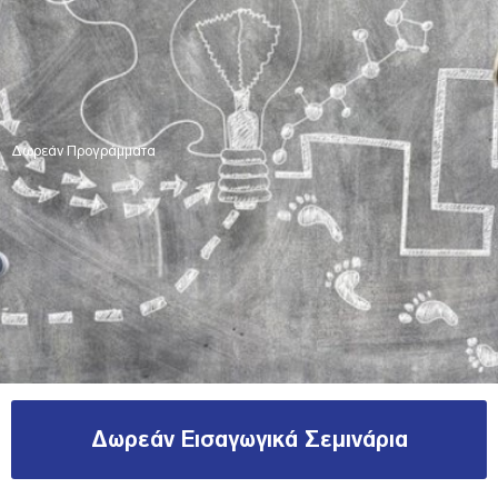
Δωρεάν Προγράμματα
Δωρεάν Εισαγωγικά Σεμινάρια