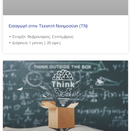
Εισαγωγή στην Τεχνητή Νοημοσύνη (ΤΝ)
• Έναρξη: Φεβρουάριος, Σεπτέμβριος
• Διάρκεια: 1 μήνας | 20 ώρες