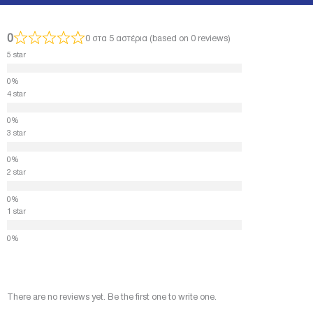
0
0 στα 5 αστέρια (based on 0 reviews)
5 star
4 star
3 star
2 star
1 star
There are no reviews yet. Be the first one to write one.