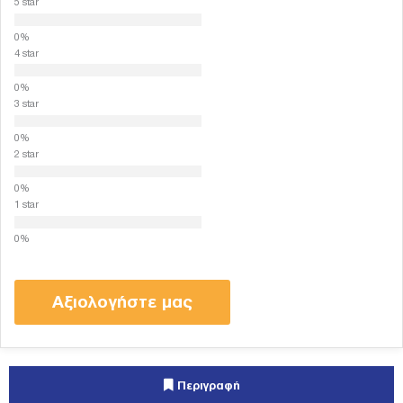
5 star
4 star
3 star
2 star
1 star
Αξιολογήστε μας
Περιγραφή