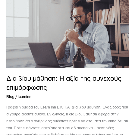
μάθηση:
Η
αξία
της
συνεχούς
επιμόρφωσης
Δια βίου μάθηση: Η αξία της συνεχούς
επιμόρφωσης
Blog
/
learninn
Γράφει η ομάδα του Learn Inn Ε.Κ.Π.Α. Δια βίου μάθηση. Ένας όρος που
σίγουρα ακούτε συχνά. Εν ολίγοις, η δια βίου μάθηση αφορά στην
πεποίθηση ότι ο άνθρωπος ουδέποτε πρέπει να σταματά την εκπαίδευσή
του. Πρέπει πάντοτε, απερίσπαστα και αδιάκοπα να ψάχνει νέες
εμπειρίες, προκλήσεις και δεξιότητες. Να μην εγκαταλείπει ποτέ το να