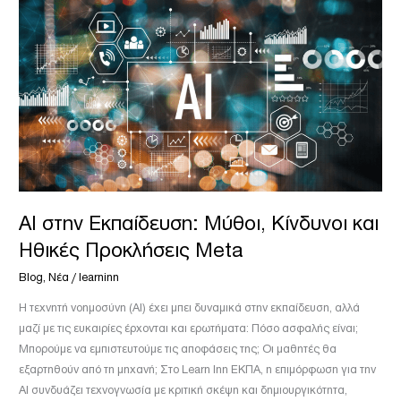
AI
στην
Εκπαίδευση:
Μύθοι,
Κίνδυνοι
και
Ηθικές
Προκλήσεις
Meta
AI στην Εκπαίδευση: Μύθοι, Κίνδυνοι και
Ηθικές Προκλήσεις Meta
Blog
,
Νέα
/
learninn
Η τεχνητή νοημοσύνη (AI) έχει μπει δυναμικά στην εκπαίδευση, αλλά
μαζί με τις ευκαιρίες έρχονται και ερωτήματα: Πόσο ασφαλής είναι;
Μπορούμε να εμπιστευτούμε τις αποφάσεις της; Οι μαθητές θα
εξαρτηθούν από τη μηχανή; Στο Learn Inn ΕΚΠΑ, η επιμόρφωση για την
AI συνδυάζει τεχνογνωσία με κριτική σκέψη και δημιουργικότητα,