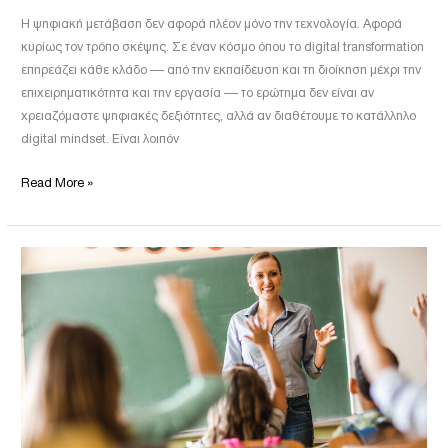
Η ψηφιακή μετάβαση δεν αφορά πλέον μόνο την τεχνολογία. Αφορά
κυρίως τον τρόπο σκέψης. Σε έναν κόσμο όπου το digital transformation
επηρεάζει κάθε κλάδο — από την εκπαίδευση και τη διοίκηση μέχρι την
επιχειρηματικότητα και την εργασία — το ερώτημα δεν είναι αν
χρειαζόμαστε ψηφιακές δεξιότητες, αλλά αν διαθέτουμε το κατάλληλο
digital mindset. Είναι λοιπόν
Read More »
Soft
Skills
για
Εκπαιδευτικούς:
Επικοινωνία,
Συνεργασία
και
Αυτοαποτελεσματικότητα
στην