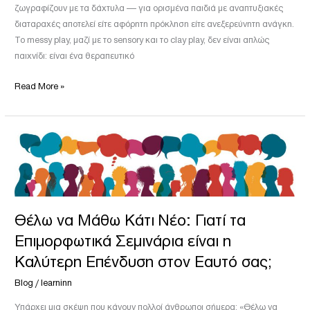
ζωγραφίζουν με τα δάχτυλα — για ορισμένα παιδιά με αναπτυξιακές
διαταραχές αποτελεί είτε αφόρητη πρόκληση είτε ανεξερεύνητη ανάγκη.
Το messy play, μαζί με το sensory και το clay play, δεν είναι απλώς
παιχνίδι: είναι ένα θεραπευτικό
Read More »
Θέλω
να
Μάθω
Κάτι
Νέο:
Θέλω να Μάθω Κάτι Νέο: Γιατί τα
Γιατί
τα
Επιμορφωτικά Σεμινάρια είναι η
Επιμορφωτικά
Καλύτερη Επένδυση στον Εαυτό σας;
Σεμινάρια
είναι
Blog
/
learninn
η
Υπάρχει μια σκέψη που κάνουν πολλοί άνθρωποι σήμερα: «Θέλω να