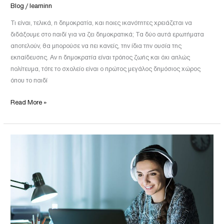
Blog
/
learninn
Τι είναι, τελικά, η δημοκρατία, και ποιες ικανότητες χρειάζεται να
διδάξουμε στο παιδί για να ζει δημοκρατικά; Τα δύο αυτά ερωτήματα
αποτελούν, θα μπορούσε να πει κανείς, την ίδια την ουσία της
εκπαίδευσης. Αν η δημοκρατία είναι τρόπος ζωής και όχι απλώς
πολίτευμα, τότε το σχολείο είναι ο πρώτος μεγάλος δημόσιος χώρος
όπου το παιδί
Read More »
Η
αξία
της
δια
βίου
εκπαίδευσης
σε
έναν