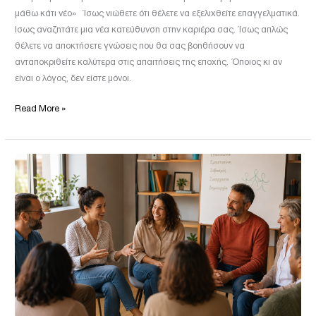
Καλύτερη
μάθω κάτι νέο» Ίσως νιώθετε ότι θέλετε να εξελιχθείτε επαγγελματικά.
Επένδυση
Ίσως αναζητάτε μια νέα κατεύθυνση στην καριέρα σας. Ίσως απλώς
στον
θέλετε να αποκτήσετε γνώσεις που θα σας βοηθήσουν να
Εαυτό
ανταποκριθείτε καλύτερα στις απαιτήσεις της εποχής. Όποιος κι αν
σας;
είναι ο λόγος, δεν είστε μόνοι.
Read More »
Εκπαίδευση
στην
Εμψύχωση
και
Διαχείριση
Ομάδων
|
Εμπειρίες
&
Αξιολογήσεις