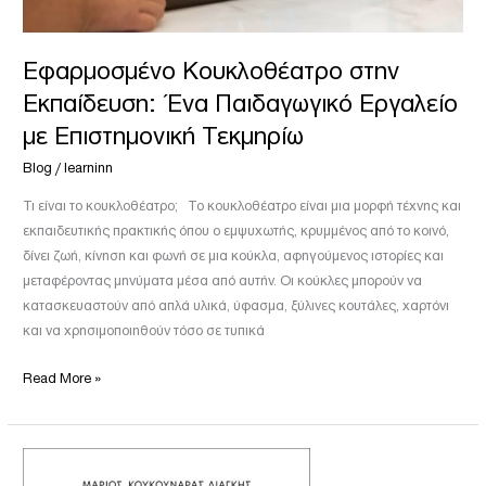
Εφαρμοσμένο Κουκλοθέατρο στην
Εκπαίδευση: Ένα Παιδαγωγικό Εργαλείο
με Επιστημονική Τεκμηρίω
Blog
/
learninn
Τι είναι το κουκλοθέατρο; Το κουκλοθέατρο είναι μια μορφή τέχνης και
εκπαιδευτικής πρακτικής όπου ο εμψυχωτής, κρυμμένος από το κοινό,
δίνει ζωή, κίνηση και φωνή σε μια κούκλα, αφηγούμενος ιστορίες και
μεταφέροντας μηνύματα μέσα από αυτήν. Οι κούκλες μπορούν να
κατασκευαστούν από απλά υλικά, ύφασμα, ξύλινες κουτάλες, χαρτόνι
και να χρησιμοποιηθούν τόσο σε τυπικά
Read More »
Δημοκρατικός
Πολιτισμός