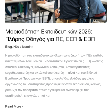
&
ΕΒΠ
Μοριοδότηση Εκπαιδευτικών 2026:
Πλήρης Οδηγός για ΠΕ, ΕΕΠ & ΕΒΠ
Blog
,
Νέα
/
learninn
Η μοριοδότηση των εκπαιδευτικών όλων των ειδικοτήτων (ΠΕ), καθώς
και των μελών του Ειδικού Εκπαιδευτικού Προσωπικού (ΕΕΠ) —όπως
σχολικοί ψυχολόγοι, κοινωνικοί λειτουργοί, λογοθεραπευτές,
εργοθεραπευτές και σχολικοί νοσηλευτές— αλλά και του Ειδικού
Βοηθητικού Προσωπικού (ΕΒΠ), αποτελεί θεμελιώδες εργαλείο
οργάνωσης του συστήματος προσλήψεων στην εκπαίδευση, καθώς
ρυθμίζει την πρόσβαση στο επάγγελμα και αναγνωρίζει την
ακαδημαϊκή, επαγγελματική και
Read More »