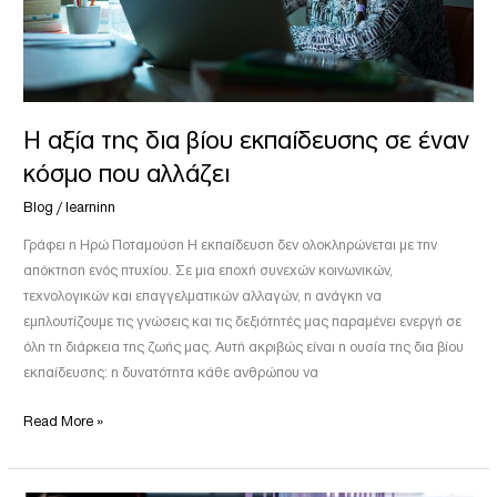
κόσμο
που
αλλάζει
Η αξία της δια βίου εκπαίδευσης σε έναν
κόσμο που αλλάζει
Blog
/
learninn
Γράφει η Ηρώ Ποταμούση Η εκπαίδευση δεν ολοκληρώνεται με την
απόκτηση ενός πτυχίου. Σε μια εποχή συνεχών κοινωνικών,
τεχνολογικών και επαγγελματικών αλλαγών, η ανάγκη να
εμπλουτίζουμε τις γνώσεις και τις δεξιότητές μας παραμένει ενεργή σε
όλη τη διάρκεια της ζωής μας. Αυτή ακριβώς είναι η ουσία της δια βίου
εκπαίδευσης: η δυνατότητα κάθε ανθρώπου να
Read More »