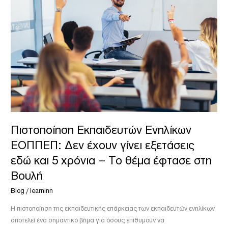
Ενηλίκων
ΕΟΠΠΕΠ:
Δεν
έχουν
γίνει
εξετάσεις
εδώ
και
5
χρόνια
–
Πιστοποίηση Εκπαιδευτών Ενηλίκων
Το
ΕΟΠΠΕΠ: Δεν έχουν γίνει εξετάσεις
θέμα
έφτασε
εδώ και 5 χρόνια – Το θέμα έφτασε στη
στη
Βουλή
Βουλή
Blog
/
learninn
Η πιστοποίηση της εκπαιδευτικής επάρκειας των εκπαιδευτών ενηλίκων
αποτελεί ένα σημαντικό βήμα για όσους επιθυμούν να