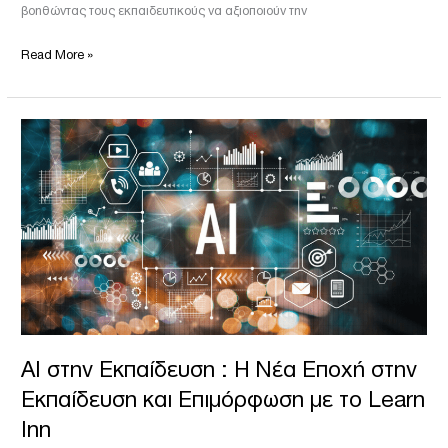
βοηθώντας τους εκπαιδευτικούς να αξιοποιούν την
Read More »
AI
στην
Εκπαίδευση
:
Η
Νέα
Εποχή
στην
Εκπαίδευση
και
Επιμόρφωση
AI στην Εκπαίδευση : Η Νέα Εποχή στην
με
Εκπαίδευση και Επιμόρφωση με το Learn
το
Inn
Learn