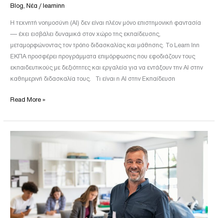
Inn
Blog
,
Νέα
/
learninn
Η τεχνητή νοημοσύνη (AI) δεν είναι πλέον μόνο επιστημονική φαντασία
— έχει εισβάλει δυναμικά στον χώρο της εκπαίδευσης,
μεταμορφώνοντας τον τρόπο διδασκαλίας και μάθησης. Το Learn Inn
ΕΚΠΑ προσφέρει προγράμματα επιμόρφωσης που εφοδιάζουν τους
εκπαιδευτικούς με δεξιότητες και εργαλεία για να εντάξουν την AI στην
καθημερινή διδασκαλία τους. Τι είναι η AI στην Εκπαίδευση
Read More »
Μοριοδότηση
Εκπαιδευτικών
2026:
Πλήρης
Οδηγός
για
ΠΕ,
ΕΕΠ