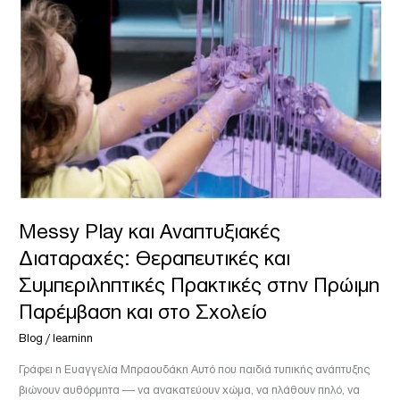
Messy
Play
και
Αναπτυξιακές
Διαταραχές:
Θεραπευτικές
και
Συμπεριληπτικές
Πρακτικές
στην
Πρώιμη
Messy Play και Αναπτυξιακές
Παρέμβαση
και
Διαταραχές: Θεραπευτικές και
στο
Συμπεριληπτικές Πρακτικές στην Πρώιμη
Σχολείο
Παρέμβαση και στο Σχολείο
Blog
/
learninn
Γράφει η Ευαγγελία Μπραουδάκη Αυτό που παιδιά τυπικής ανάπτυξης
βιώνουν αυθόρμητα — να ανακατεύουν χώμα, να πλάθουν πηλό, να