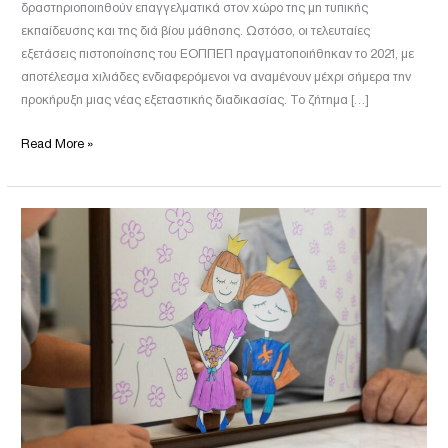
δραστηριοποιηθούν επαγγελματικά στον χώρο της μη τυπικής
εκπαίδευσης και της διά βίου μάθησης. Ωστόσο, οι τελευταίες
εξετάσεις πιστοποίησης του ΕΟΠΠΕΠ πραγματοποιήθηκαν το 2021, με
αποτέλεσμα χιλιάδες ενδιαφερόμενοι να αναμένουν μέχρι σήμερα την
προκήρυξη μιας νέας εξεταστικής διαδικασίας. Το ζήτημα […]
Read More »
Εφαρμοσμένο
Κουκλοθέατρο
στην
Εκπαίδευση:
Ένα
Παιδαγωγικό
Εργαλείο
με
Επιστημονική
Τεκμηρίω