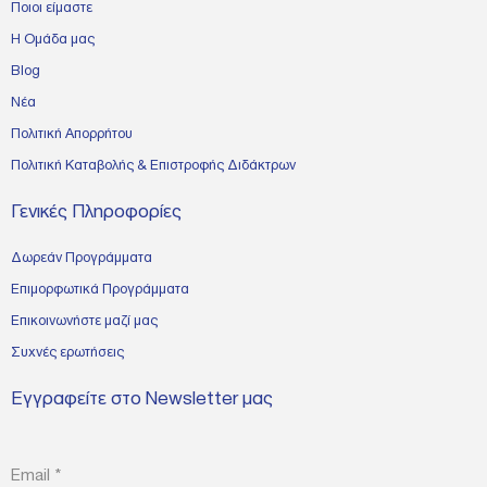
Ποιοι είμαστε
Η Ομάδα μας
Blog
Νέα
Πολιτική Απορρήτου
Πολιτική Καταβολής & Επιστροφής Διδάκτρων
Άντρη Αναστασίου _ Παρουσίαση από την Online Εκδήλωση/Webinar Learn
Γενικές Πληροφορίες
Inn Ε.Κ.Π.Α. – 12.03.2021
Δωρεάν Προγράμματα
Επιμορφωτικά Προγράμματα
Επικοινωνήστε μαζί μας
Συχνές ερωτήσεις
Εγγραφείτε στο Newsletter μας
Email
*