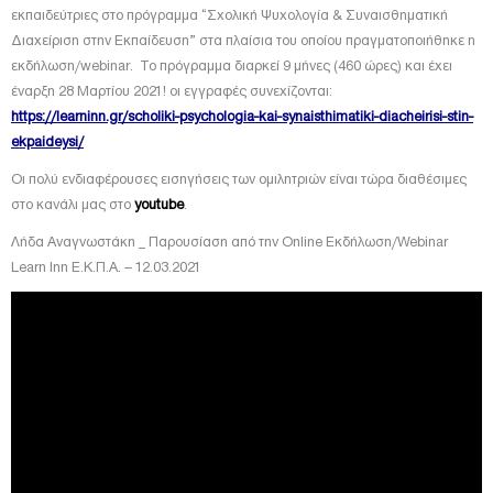
εκπαιδεύτριες στο πρόγραμμα “Σχολική Ψυχολογία & Συναισθηματική
Διαχείριση στην Εκπαίδευση” στα πλαίσια του οποίου πραγματοποιήθηκε η
εκδήλωση/webinar. To πρόγραμμα διαρκεί 9 μήνες (460 ώρες) και έχει
έναρξη 28 Μαρτίου 2021! οι εγγραφές συνεχίζονται:
https://learninn.gr/scholiki-psychologia-kai-synaisthimatiki-diacheirisi-stin-
ekpaideysi/
Οι πολύ ενδιαφέρουσες εισηγήσεις των ομιλητριών είναι τώρα διαθέσιμες
στο κανάλι μας στο
youtube
.
Λήδα Αναγνωστάκη _ Παρουσίαση από την Online Εκδήλωση/Webinar
Learn Inn Ε.Κ.Π.Α. – 12.03.2021