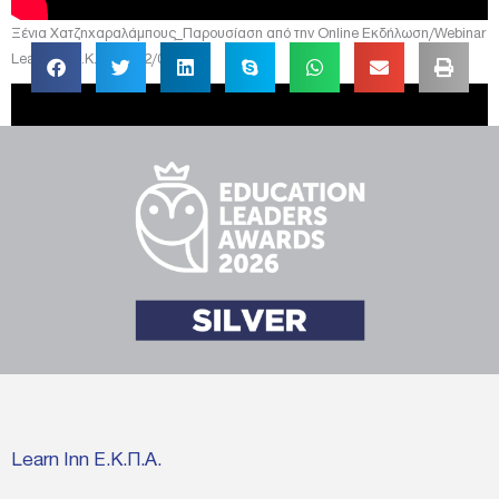
Ξένια Χατζηχαραλάμπους_Παρουσίαση από την Online Εκδήλωση/Webinar
Learn Inn Ε.Κ.Π.Α. – 12/03/2021
Αγνή Στυλιανού _ Παρουσίαση από την Online Εκδήλωση/Webinar Learn Inn
Ε.Κ.Π.Α. – 12.03.2021
Learn Inn Ε.Κ.Π.Α.