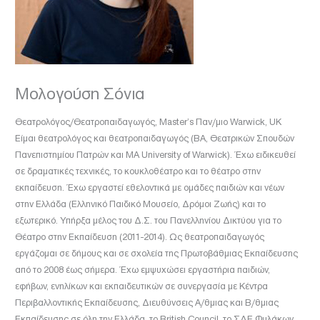
Μολογούση Σόνια
Θεατρολόγος/Θεατροπαιδαγωγός, Μaster’s Παν/μιο Warwick, UK
Είμαι θεατρολόγος και θεατροπαιδαγωγός (ΒΑ, Θεατρικών Σπουδών
Πανεπιστημίου Πατρών και ΜΑ University of Warwick). Έχω ειδικευθεί
σε δραματικές τεχνικές, τo κουκλοθέατρο και τo θέατρο στην
εκπαίδευση. Έχω εργαστεί εθελοντικά με ομάδες παιδιών και νέων
στην Ελλάδα (Ελληνικό Παιδικό Μουσείο, Δρόμοι Ζωής) και το
εξωτερικό. Υπήρξα μέλος του Δ.Σ. του Πανελληνίου Δικτύου για το
Θέατρο στην Εκπαίδευση (2011-2014). Ως θεατροπαιδαγωγός
εργάζομαι σε δήμους και σε σχολεία της Πρωτοβάθμιας Εκπαίδευσης
από το 2008 έως σήμερα. Έχω εμψυχώσει εργαστήρια παιδιών,
εφήβων, ενηλίκων και εκπαιδευτικών σε συνεργασία με Κέντρα
Περιβαλλοντικής Εκπαίδευσης, Διευθύνσεις Α/θμιας και Β/θμιας
Εκπαίδευσης σε όλη την Ελλάδα, το British Council, το ΣΔΕ Φυλάκων,