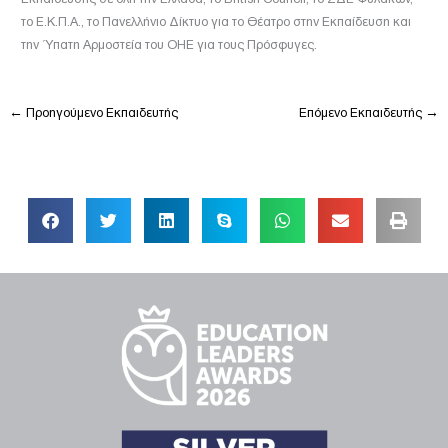
το Ε.Κ.Π.Α., το Πανελλήνιο Δίκτυο για το Θέατρο στην Εκπαίδευση και
την Ύπατη Αρμοστεία του ΟΗΕ για τους Πρόσφυγες.
←
Προηγούμενο Εκπαιδευτής
Επόμενο Εκπαιδευτής
→