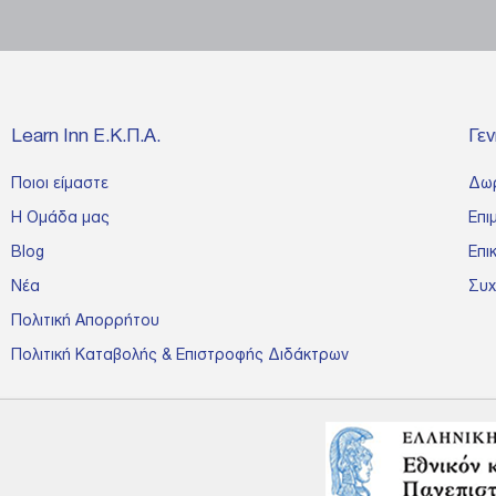
Learn Inn Ε.Κ.Π.Α.
Γε
Ποιοι είμαστε
Δω
Η Ομάδα μας
Επι
Blog
Επι
Νέα
Συχ
Πολιτική Απορρήτου
Πολιτική Καταβολής & Επιστροφής Διδάκτρων