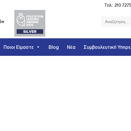
Τηλ.:
210 727
Search
for:
Ποιοι Είμαστε
Blog
Νέα
Συμβουλευτική Υπηρε