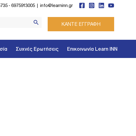
5735
-
6975913005
|
info@learninn.gr
Search Button
ΚΑΝΤΕ ΕΓΓΡΑΦΗ
σία
Συχνές Ερωτήσεις
Επικοινωνία Learn INN