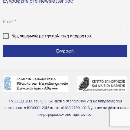
Εγγραφείτε στο Newsletter μας
Email
*
Ναι, συμφωνώ με την
πολιτική απορρήτου.
Εγγραφή
Το Κ.Ε.ΔΙ.ΒΙ.Μ. του Ε.Κ.Π.Α. είναι πιστοποιημένο για τις υπηρεσίες που
παρέχει κατά ISO9001:2015 και κατά ISO27001:2013 για την ασφάλεια των
πληροφοριακών συστημάτων του.