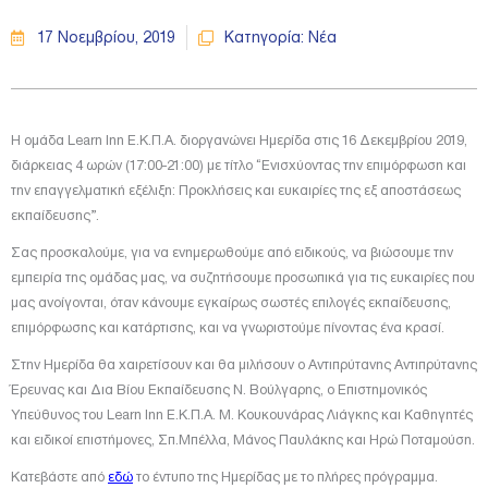
17 Νοεμβρίου, 2019
Κατηγορία:
Νέα
Η ομάδα Learn Inn Ε.Κ.Π.Α. διοργανώνει Ημερίδα στις 16 Δεκεμβρίου 2019,
διάρκειας 4 ωρών (17:00-21:00) με τίτλο “Ενισχύοντας την επιμόρφωση και
την επαγγελματική εξέλιξη: Προκλήσεις και ευκαιρίες της εξ αποστάσεως
εκπαίδευσης”.
Σας προσκαλούμε, για να ενημερωθούμε από ειδικούς, να βιώσουμε την
εμπειρία της ομάδας μας, να συζητήσουμε προσωπικά για τις ευκαιρίες που
μας ανοίγονται, όταν κάνουμε εγκαίρως σωστές επιλογές εκπαίδευσης,
επιμόρφωσης και κατάρτισης, και να γνωριστούμε πίνοντας ένα κρασί.
Στην Ημερίδα θα χαιρετίσουν και θα μιλήσουν ο Αντιπρύτανης Αντιπρύτανης
Έρευνας και Δια Βίου Εκπαίδευσης Ν. Βούλγαρης, ο Επιστημονικός
Υπεύθυνος του Learn Inn Ε.Κ.Π.Α. Μ. Κουκουνάρας Λιάγκης και Καθηγητές
και ειδικοί επιστήμονες, Σπ.Μπέλλα, Μάνος Παυλάκης και Ηρώ Ποταμούση.
Κατεβάστε από
εδώ
το έντυπο της Ημερίδας με το πλήρες πρόγραμμα.