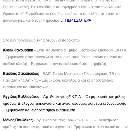
συμμετάσχει σε έρευνα του University of Birmingham στο πλαίσιο του
Erasmus+ (KA2). Έχει σχεδιάσει και εφαρμόσει έρευνες για την ελληνική
Θρησκευτική Εκπαίδευση κι έχει δημοσιεύσει τα αποτελέσματά τους σε
μονογραφίες και διεθνή περιοδικά.
… ΠΕΡΙΣΣΟΤΕΡΑ
Στο ίδιο πρόγραμμα εκπαιδεύουν οι παρακάτω:
Κλειώ Φανουράκη
– Επίκ. Καθηγήτρια Τμήμα Θεατρικών Σπουδών Ε.Κ.Π.Α.
– Εμψύχωση στην προσχολική και τυπική εκπαίδευση (πρώτη σχολική και
παιδική ηλικία) | Εμψύχωση στην τυπική εκπαίδευση (εφηβεία)
Βασίλης Ζακόπουλος
– ΕΔΙΠ Τμήμα Μηχανικών Πληροφορικής ΤΕ του
Παν. Δυτικής Αττικής – Εμψύχωση, τεχνολογία και εξ αποστάσεως
εκπαίδευση και επικοινωνία
Άγγελος Βαλλιανάτος
– Δρ. Θεολογίας Ε.Κ.Π.Α. – Ο εμψυχωτής ως
μέλος
ομάδας.
Διάλογος, επικοινωνία
και αναστοχασμός ως
μέσα ενδυνάμωσης
| Εμψύχωση και διαπολιτισμική εκπαίδευση
Μάνος Παυλάκης
– Δρ. Εκπαίδευσης Ενηλίκων Ε.Α.Π. – Ενδυνάμωση
ομάδας και αποτελεσματική συνεργασία | Εμψύχωση στη μη τυπική και την