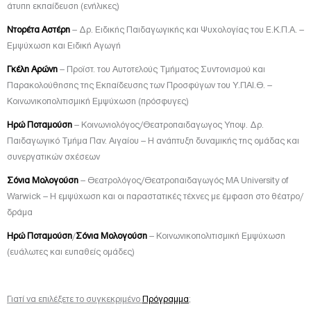
άτυπη εκπαίδευση (ενήλικες)
Ντορέτα Αστέρη
– Δρ. Ειδικής Παιδαγωγικής και Ψυχολογίας του Ε.Κ.Π.Α. –
Εμψύχωση και Ειδική Αγωγή
Γκέλη Αρώνη
– Προϊστ. του Αυτοτελούς Τμήματος Συντονισμού και
Παρακολούθησης της Εκπαίδευσης των Προσφύγων του Υ.ΠΑΙ.Θ. –
Κοινωνικοπολιτισμική Εμψύχωση (πρόσφυγες)
Ηρώ Ποταμούση
– Κοινωνιολόγος/Θεατροπαιδαγωγος Υποψ. Δρ.
Παιδαγωγικό Τμήμα Παν. Αιγαίου – Η ανάπτυξη δυναμικής της ομάδας και
συνεργατικών σχέσεων
Σόνια Μολογούση
– Θεατρολόγος/Θεατροπαιδαγωγός ΜΑ University of
Warwick – Η εμψύχωση και οι παραστατικές τέχνες με έμφαση στο θέατρο/
δράμα
Ηρώ Ποταμούση
/
Σόνια Μολογούση
– Κοινωνικοπολιτισμική Εμψύχωση
(ευάλωτες και ευπαθείς ομάδες)
Γιατί να επιλέξετε το συγκεκριμένο
Πρόγραμμα
;