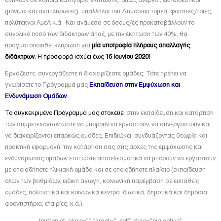
(μόνιμοι και αναπληρωτές), υπάλληλοι του Δημόσιου τομέα, φοιτητές/τριες,
πολύτεκνοι ΑμεΑ κ.ά. Και ανάμεσα σε όσους/ες προκαταβάλλουν το
συνολικό ποσό των διδάκτρων άπαξ, με την έκπτωση των 40%, θα
πραγματοποιηθεί κλήρωση για
μία υποτροφία πλήρους απαλλαγής
διδάκτρων
. Η προσφορά ισχύει έως
15 Ιουνίου 2020!
Εργάζεστε, συνεργάζεστε ή διαχειρίζεστε ομάδες; Τότε πρέπει να
γνωρίσετε το Πρόγραμμά μας
Εκπαίδευση στην Εμψύχωση και
Ενδυνάμωση Ομάδων
.
Το συγκεκριμένο Πρόγραμμα μας στοχεύει
στην εκπαίδευση και κατάρτιση
των συμμετεχόντων ώστε να μπορούν να εργαστούν, να συνεργαστούν και
να διαχειρίζονται επαρκώς ομάδες. Επιδιώκει, συνδυάζοντας θεωρία και
πρακτική εφαρμογή, την κατάρτιση σας στις αρχές της εμψύχωσης και
ενδυνάμωσης ομάδων έτσι ώστε αποτελεσματικά να μπορούν να εργαστούν
με οποιαδήποτε ηλικιακή ομάδα και σε οποιοδήποτε πλαίσιο (εκπαίδευση
όλων των βαθμίδων, ειδική αγωγή, κοινωνική παρέμβαση σε ευπαθείς
ομάδες, πολιτιστικά και κοινωνικά κέντρα ιδιωτικά, δημοτικά και δημόσια,
φροντιστήρια, εταιρίες, κ.ά.).
[button et_class=”” target=”_self” style=”big active”