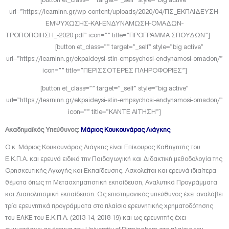
url=”https://learninn.gr/wp-content/uploads/2020/04/ΠΣ_ΕΚΠΑΙΔΕΥΣΗ-
ΕΜΨΥΧΩΣΗΣ-ΚΑΙ-ΕΝΔΥΝΑΜΩΣΗ-ΟΜΑΔΩΝ-
ΤΡΟΠΟΠΟΙΗΣΗ_-2020.pdf” icon=”” title=”ΠΡΟΓΡΑΜΜΑ ΣΠΟΥΔΩΝ”]
[button et_class=”” target=”_self” style=”big active”
url=”https://learninn.gr/ekpaideysi-stin-empsychosi-endynamosi-omadon/”
icon=”” title=”ΠΕΡΙΣΣΟΤΕΡΕΣ ΠΛΗΡΟΦΟΡΙΕΣ”]
[button et_class=”” target=”_self” style=”big active”
url=”https://learninn.gr/ekpaideysi-stin-empsychosi-endynamosi-omadon/”
icon=”” title=”ΚΑΝΤΕ ΑΙΤΗΣΗ”]
Ακαδημαϊκός Υπεύθυνος:
Μάριος Κουκουνάρας Λιάγκης
Ο κ. Μάριος Κουκουνάρας Λιάγκης είναι Επίκουρος Καθηγητής του
Ε.Κ.Π.Α. και ερευνά ειδικά την Παιδαγωγική και Διδακτική μεθοδολογία της
Θρησκευτικής Αγωγής και Εκπαίδευσης. Ασχολείται και ερευνά ιδιαίτερα
θέματα όπως τη Μετασχηματιστική εκπαίδευση, Αναλυτικά Προγράμματα
και Διαπολιτισμική εκπαίδευση. Ως επιστημονικός υπεύθυνος έχει αναλάβει
τρία ερευνητικά προγράμματα στο πλαίσιο ερευνητικής χρηματοδότησης
του ΕΛΚΕ του Ε.Κ.Π.Α. (2013-14, 2018-19) και ως ερευνητής έχει