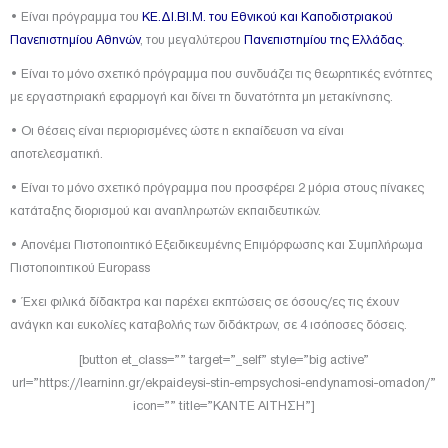
• Είναι πρόγραμμα του
ΚΕ.ΔΙ.ΒΙ.Μ. του Εθνικού και Καποδιστριακού
Πανεπιστημίου Αθηνών
, του μεγαλύτερου
Πανεπιστημίου της Ελλάδας
.
• Είναι το μόνο σχετικό πρόγραμμα που συνδυάζει τις θεωρητικές ενότητες
με εργαστηριακή εφαρμογή και δίνει τη δυνατότητα μη μετακίνησης.
• Οι θέσεις είναι περιορισμένες ώστε η εκπαίδευση να είναι
αποτελεσματική.
• Είναι το μόνο σχετικό πρόγραμμα που προσφέρει 2 μόρια στους πίνακες
κατάταξης διορισμού και αναπληρωτών εκπαιδευτικών.
• Απονέμει Πιστοποιητικό Εξειδικευμένης Επιμόρφωσης και Συμπλήρωμα
Πιστοποιητικού Europass
• Έχει φιλικά δίδακτρα και παρέχει εκπτώσεις σε όσους/ες τις έχουν
ανάγκη και ευκολίες καταβολής των διδάκτρων, σε 4 ισόποσες δόσεις.
[button et_class=”” target=”_self” style=”big active”
url=”https://learninn.gr/ekpaideysi-stin-empsychosi-endynamosi-omadon/”
icon=”” title=”ΚΑΝΤΕ ΑΙΤΗΣΗ”]