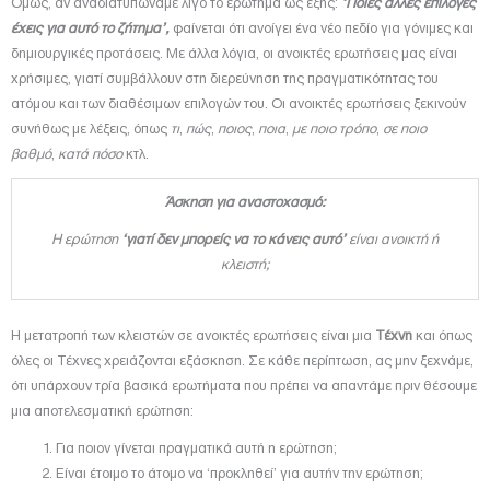
Όμως, αν αναδιατυπώναμε λίγο το ερώτημα ως εξής:
‘Ποιες άλλες επιλογές
έχεις για αυτό το ζήτημα’,
φαίνεται ότι ανοίγει ένα νέο πεδίο για γόνιμες και
δημιουργικές προτάσεις. Με άλλα λόγια, οι ανοικτές ερωτήσεις μας είναι
χρήσιμες, γιατί συμβάλλουν στη διερεύνηση της πραγματικότητας του
ατόμου και των διαθέσιμων επιλογών του. Οι ανοικτές ερωτήσεις ξεκινούν
συνήθως με λέξεις, όπως
τι
,
πώς
,
ποιος
,
ποια
,
με ποιο τρόπο
,
σε ποιο
βαθμό
,
κατά πόσο
κτλ.
Άσκηση για αναστοχασμό:
Η ερώτηση
‘γιατί δεν μπορείς να το κάνεις αυτό’
είναι ανοικτή ή
κλειστή;
Η μετατροπή των κλειστών σε ανοικτές ερωτήσεις είναι μια
Τέχνη
και όπως
όλες οι Τέχνες χρειάζονται εξάσκηση. Σε κάθε περίπτωση, ας μην ξεχνάμε,
ότι υπάρχουν τρία βασικά ερωτήματα που πρέπει να απαντάμε πριν θέσουμε
μια αποτελεσματική ερώτηση:
Για ποιον γίνεται πραγματικά αυτή η ερώτηση;
Είναι έτοιμο το άτομο να ‘προκληθεί’ για αυτήν την ερώτηση;