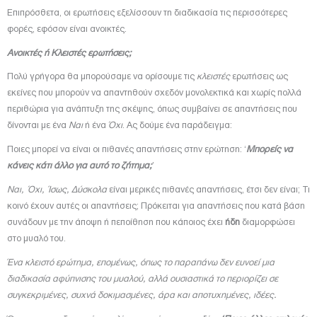
Επιπρόσθετα, οι ερωτήσεις εξελίσσουν τη διαδικασία τις περισσότερες
φορές, εφόσον είναι ανοικτές.
Ανοικτές ή Κλειστές ερωτήσεις;
Πολύ γρήγορα θα μπορούσαμε να ορίσουμε τις
κλειστές
ερωτήσεις ως
εκείνες που μπορούν να απαντηθούν σχεδόν μονολεκτικά και χωρίς πολλά
περιθώρια για ανάπτυξη της σκέψης, όπως συμβαίνει σε απαντήσεις που
δίνονται με ένα
Ναι
ή ένα
Όχι
. Ας δούμε ένα παράδειγμα:
Ποιες μπορεί να είναι οι πιθανές απαντήσεις στην ερώτηση: ‘
Μπορείς να
κάνεις κάτι άλλο για αυτό το ζήτημα;
’
Ναι, Όχι, Ίσως, Δύσκολα
είναι μερικές πιθανές απαντήσεις, έτσι δεν είναι; Τι
κοινό έχουν αυτές οι απαντήσεις; Πρόκειται για απαντήσεις που κατά βάση
συνάδουν με την άποψη ή πεποίθηση που κάποιος έχει
ήδη
διαμορφώσει
στο μυαλό του.
Ένα κλειστό ερώτημα, επομένως, όπως το παραπάνω δεν ευνοεί μια
διαδικασία αφύπνισης του μυαλού, αλλά ουσιαστικά το περιορίζει σε
συγκεκριμένες, συχνά δοκιμασμένες, άρα και αποτυχημένες, ιδέες.