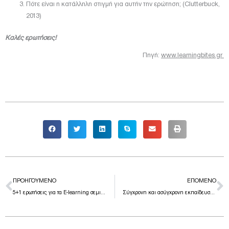
Πότε είναι η κατάλληλη στιγμή για αυτήν την ερώτηση; (Clutterbuck,
2013)
Καλές ερωτήσεις!
Πηγή:
www.learningbites.gr
Prev
N
ΠΡΟΗΓΟΎΜΕΝΟ
ΕΠΌΜΕΝΟ
5+1 ερωτήσεις για τα E-learning σεμινάρια-προγράμματα που φοβάστε να ρωτήσετε.
Σύγχρονη και ασύγχρονη εκπαίδευση: Εμψυχώνοντας πρόσωπα πίσω από κλειστές κάμερες.