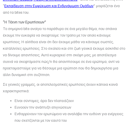
“
Εκπαίδευση στην Εμψύχωση και Ενδυνάμωση Ομάδων
” μοιράζεται ένα
από τα bites του.
“Η Τέχνη των Ερωτήσεων”
Το σημερινό bite ανοίγει το παράθυρο σε ένα μεγάλο θέμα, που σπάνια
έχουμε την ευκαιρία να σκεφτούμε: τον τρόπο με τον οποίο κάνουμε
ερωτήσεις. Η αλήθεια είναι ότι δεν έχουμε μάθει να κάνουμε σωστές,
κατάλληλες ερωτήσεις. Στο σχολείο και στη ζωή γενικά έχουμε ασκηθεί στο
να δίνουμε απαντήσεις. Αυτό κυριαρχεί στη σκέψη μας, με αποτέλεσμα
συχνά να σκεφτόμαστε πώς/τι θα απαντήσουμε σε ένα ερώτημα, αντί να
προετοιμαστούμε για να θέσουμε μια ερώτηση που θα δημιουργήσει μια
άλλη δυναμική στη συζήτηση.
Σε γενικές γραμμές, οι αποτελεσματικές ερωτήσεις έχουν κάποια κοινά
χαρακτηριστικά:
Είναι σύντομες, άρα δεν πλατειάζουν
Ευνοούν την ανάπτυξη επιγνώσεων
Ενθαρρύνουν τον ερωτώμενο να αναλάβει την ευθύνη για ενέργειες
που σχετίζονται με τον εαυτό του