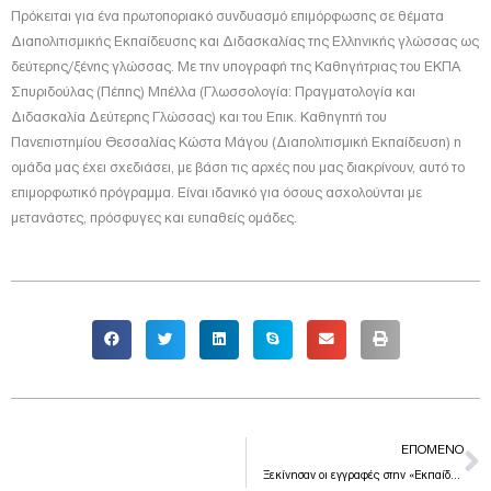
Πρόκειται για ένα πρωτοποριακό συνδυασμό επιμόρφωσης σε θέματα
Διαπολιτισμικής Εκπαίδευσης και Διδασκαλίας της Ελληνικής γλώσσας ως
δεύτερης/ξένης γλώσσας. Με την υπογραφή της Καθηγήτριας του ΕΚΠΑ
Σπυριδούλας (Πέπης) Μπέλλα (Γλωσσολογία: Πραγματολογία και
Διδασκαλία Δεύτερης Γλώσσας) και του Επικ. Καθηγητή του
Πανεπιστημίου Θεσσαλίας Κώστα Μάγου (Διαπολιτισμική Εκπαίδευση) η
ομάδα μας έχει σχεδιάσει, με βάση τις αρχές που μας διακρίνουν, αυτό το
επιμορφωτικό πρόγραμμα. Είναι ιδανικό για όσους ασχολούνται με
μετανάστες, πρόσφυγες και ευπαθείς ομάδες.
N
ΕΠΌΜΕΝΟ
Ξεκίνησαν οι εγγραφές στην «Εκπαίδευση στην εμψύχωση και ενδυνάμωση ομάδων» για το 2020