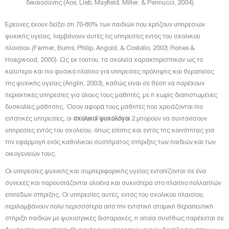
δικαιοσύνης (Aos, Lieb, Mayfield, Miller, & Pennucci, 2004).
Έρευνες έχουν δείξει ότι 70-80% των παιδιών που χρήζουν υπηρεσιών
ψυχικής υγείας, λαμβάνουν αυτές τις υπηρεσίες εντός του σχολικού
πλαισίου (Farmer, Burns, Philip, Angold, & Costello, 2003; Rones &
Hoagwood, 2000). Ως εκ τούτου, τα σχολεία χαρακτηρίστηκαν ως το
καλύτερο και πιο φυσικό πλαίσιο για υπηρεσίες πρόληψης και θεραπείας
της ψυχικής υγείας (Anglin, 2003), καθώς είναι σε θέση να παρέχουν
περιεκτικές υπηρεσίες για όλους τους μαθητές, με ή χωρίς διαπιστωμένες
δυσκολίες μάθησης. Όσον αφορά τους μαθητές που χρειάζονται πιο
εντατικές υπηρεσίες, οι
σχολικοί ψυχολόγοι
2 μπορούν να συντονίσουν
υπηρεσίες εντός του σχολείου, όπως επίσης και εντός της κοινότητας για
την εφαρμογή ενός καθολικού συστήματος στήριξης των παιδιών και των
οικογενειών τους.
Οι υπηρεσίες ψυχικής και συμπεριφορικής υγείας εντοπίζονται σε ένα
συνεχές και παρουσιάζονται ολοένα και συχνότερα στο πλαίσιο πολλαπλών
επιπέδων στήριξης. Οι υπηρεσίες αυτές, εντός του σχολικού πλαισίου,
περιλαμβάνουν πολύ περισσότερα από την εντατική ατομική θεραπευτική
στήριξη παιδιών με ψυχιατρικές διαταραχές, η οποία συνήθως παρέχεται σε