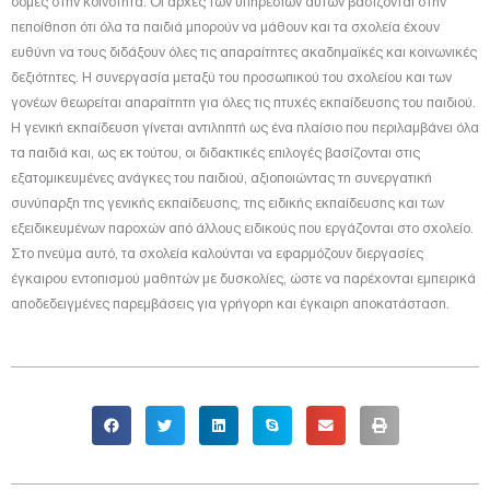
δομές στην κοινότητα. Οι αρχές των υπηρεσιών αυτών βασίζονται στην
πεποίθηση ότι όλα τα παιδιά μπορούν να μάθουν και τα σχολεία έχουν
ευθύνη να τους διδάξουν όλες τις απαραίτητες ακαδημαϊκές και κοινωνικές
δεξιότητες. Η συνεργασία μεταξύ του προσωπικού του σχολείου και των
γονέων θεωρείται απαραίτητη για όλες τις πτυχές εκπαίδευσης του παιδιού.
Η γενική εκπαίδευση γίνεται αντιληπτή ως ένα πλαίσιο που περιλαμβάνει όλα
τα παιδιά και, ως εκ τούτου, οι διδακτικές επιλογές βασίζονται στις
εξατομικευμένες ανάγκες του παιδιού, αξιοποιώντας τη συνεργατική
συνύπαρξη της γενικής εκπαίδευσης, της ειδικής εκπαίδευσης και των
εξειδικευμένων παροχών από άλλους ειδικούς που εργάζονται στο σχολείο.
Στο πνεύμα αυτό, τα σχολεία καλούνται να εφαρμόζουν διεργασίες
έγκαιρου εντοπισμού μαθητών με δυσκολίες, ώστε να παρέχονται εμπειρικά
αποδεδειγμένες παρεμβάσεις για γρήγορη και έγκαιρη αποκατάσταση.