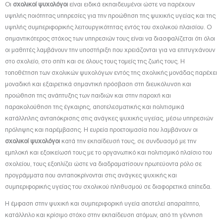
Οι
σχολικοί ψυχολόγοι
είναι ειδικά εκπαιδευμένοι ώστε να παρέχουν
υψηλής ποιότητας υπηρεσίες για την προώθηση της ψυχικής υγείας και της
υψηλής συμπεριφορικής λειτουργικότητας εντός του σχολικού πλαισίου. Ο
σημαντικότερος στόχος των υπηρεσιών τους είναι να διασφαλίζεται ότι όλοι
οι μαθητές λαμβάνουν την υποστήριξη που χρειάζονται για να επιτυγχάνουν
στο σχολείο, στο σπίτι και σε όλους τους τομείς της ζωής τους. Η
τοποθέτηση των σχολικών ψυχολόγων εντός της σχολικής μονάδας παρέχει
μοναδική και εξαιρετικά σημαντική πρόσβαση στη διευκόλυνση και
προώθηση της ανάπτυξης των παιδιών και στην παροχή και
παρακολούθηση της έγκαιρης, αποτελεσματικής και πολιτισμικά
κατάλληλης ανταπόκρισης στις ανάγκες ψυχικής υγείας, μέσω υπηρεσιών
πρόληψης και παρέμβασης. Η ευρεία προετοιμασία που λαμβάνουν οι
σχολικοί ψυχολόγοι
κατά την εκπαίδευσή τους, σε συνδυασμό με την
εμπλοκή και εξοικείωσή τους με το οργανωτικό και πολιτισμικό πλαίσιο του
σχολείου, τους εξοπλίζει ώστε να διαδραματίσουν πρωτεύοντα ρόλο σε
προγράμματα που ανταποκρίνονται στις ανάγκες ψυχικής και
συμπεριφορικής υγείας του σχολικού πληθυσμού σε διαφορετικά επίπεδα.
Η έμφαση στην ψυχική και συμπεριφορική υγεία αποτελεί απαραίτητο,
κατάλληλο και κρίσιμο στόχο στην εκπαίδευση ατόμων, από τη γέννηση