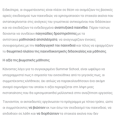
Ειδικότερα, οι συμμετέχοντες είναι πλέον σε θέση να ονομάζουν τις βασικές
αρχές σχεδιασμού των παιχνιδιών, να χρησιμοποιούν τα στοιχεία εκείνα που
ανταποκρίνονται στις ανάγκες του γνωστικού αντικειμένου που διδάσκουν
και να σχεδιάζουν τα ενδεδειγμένα
αναπτυξιακά παιχνίδια
. Πέραν τούτων,
δύνανται να συνδέουν
παιγνιώδεις δραστηριότητες
με τα
αντίστοιχα
μαθησιακά αποτελέσματα
, να αναγνωρίζουν έννοιες
συνυφασμένες με την
παιδαγωγική του παιχνιδιού
και τέλος να εφαρμόζουν
το
θεωρητικό πλαίσιο της παιχνιδοκεντρικής διδασκαλίας και μάθησης
.
Η αξία της βιωματικής μάθησης
Κάνοντας λόγο για το συγκεκριμένο Summer School, είναι ωφέλιμο να
υπογραμμιστεί πως η σημασία του ενισχύθηκε από το γεγονός πως, οι
συμμετέχοντες κλήθηκαν, όχι απλώς να παρακολουθήσουν ένα ακόμη
ανιαρό σεμινάριο του οποίου η αξία περιορίζεται στη λήψη μιας
πιστοποίησης που θα χρησιμοποιηθεί μελλοντικά στην αναζήτηση εργασίας.
Τουναντίον, οι εκπαιδευτές οργάνωσαν το πρόγραμμα με τέτοιο τρόπο, ώστε
οι συμμετέχοντες
να βιώσουν
εκ των έσω τον σχεδιασμό του παιχνιδιού, να
επιδοθούν σε λάθη και
να διορθώσουν
τα στοιχεία εκείνα που δεν