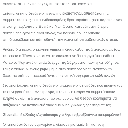
συνδέονται με την παιδαγωγική διάσταση του παιχνιδιού.
Επίσης, οι εκπαιδευόμενοι, μέσω της
βιωματικής μάθησης
και της
συμμετοχής τους σε
παιχνιδοποιημένες δραστηριότητες
που παρουσίασαν
οι εισηγητές Ασπασία Δανιά καιAlan Ovens, κατανόησαν πότε μια
παιγνιώδης εργασία είναι απλώς ένα παιχνίδι που αποσκοπεί
στη
διασκέδαση
και πότε οδηγεί στην
ικανοποίηση μαθησιακών στόχων
.
Ακόμη, ιδιαιτέρως σημαντική υπήρξε η διδασκαλία της διαδικασίας μέσω
της οποία η
Τέχνη
δύναται να μετουσιωθεί σε
δημιουργικό παιχνίδι
. Η
Κατερίνα Ψεγιαννάκη επέλεξε έργα της Σύγχρονης Τέχνης και οδήγησε
τους εκπαιδευόμενους βήμα-βήμα στην παιχνιδοποίηση αντίστοιχων
δραστηριοτήτων, παρουσιάζοντας την
οπτική σύγχρονων καλλιτεχνών
.
Ως αποτέλεσμα, οι εκπαιδευόμενοι, χωρισμένοι σε ομάδες που προήγαγαν
τη
συνεργασία
και τον σεβασμό, είχαν την ευκαιρία
να συμμετάσχουν
ενεργά
σε όλη τη διαδικασία του σεμιναρίου,
να θέσουν ερωτήματα
,
να
παίξουν
και
να κατασκευάσουν
οι ίδιοι παιγνιώδεις δραστηριότητες.
Zicunati
… ή αλλιώς «Ας νιώσουμε για λίγο το βραζιλιάνικο ταπεραμέντο»!
Οι εκπαιδευτές του σεμιναρίου ετοίμασαν μια έκπληξη για τους