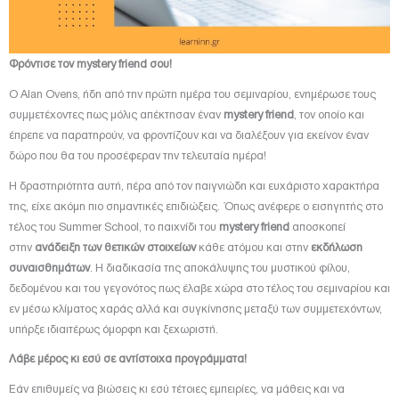
Φρόντισε τον
mystery
friend
σου!
Ο Alan Ovens, ήδη από την πρώτη ημέρα του σεμιναρίου, ενημέρωσε τους
συμμετέχοντες πως μόλις απέκτησαν έναν
mystery
friend
, τον οποίο και
έπρεπε να παρατηρούν, να φροντίζουν και να διαλέξουν για εκείνον έναν
δώρο που θα του προσέφεραν την τελευταία ημέρα!
Η δραστηριότητα αυτή, πέρα από τον παιγνιώδη και ευχάριστο χαρακτήρα
της, είχε ακόμη πιο σημαντικές επιδιώξεις. Όπως ανέφερε ο εισηγητής στο
τέλος του Summer School, το παιχνίδι του
mystery
friend
αποσκοπεί
στην
ανάδειξη των θετικών στοιχείων
κάθε ατόμου και στην
εκδήλωση
συναισθημάτων
. Η διαδικασία της αποκάλυψης του μυστικού φίλου,
δεδομένου και του γεγονότος πως έλαβε χώρα στο τέλος του σεμιναρίου και
εν μέσω κλίματος χαράς αλλά και συγκίνησης μεταξύ των συμμετεχόντων,
υπήρξε ιδιαιτέρως όμορφη και ξεχωριστή.
Λάβε μέρος κι εσύ σε αντίστοιχα προγράμματα!
Εάν επιθυμείς να βιώσεις κι εσύ τέτοιες εμπειρίες, να μάθεις και να