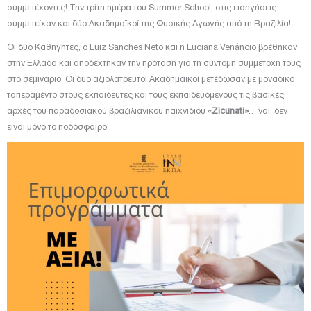
συμμετέχοντες! Την τρίτη ημέρα του Summer School, στις εισηγήσεις
συμμετείχαν και δύο Ακαδημαϊκοί της Φυσικής Αγωγής από τη Βραζιλία!
Οι δύο Καθηγητές, ο Luiz Sanches Neto και η Luciana Venâncio
βρέθηκαν
στην Ελλάδα και αποδέχτηκαν την πρόταση για τη σύντομη συμμετοχή τους
στο σεμινάριο. Οι δύο αξιολάτρευτοι Ακαδημαϊκοί μετέδωσαν με μοναδικό
ταπεραμέντο στους εκπαιδευτές και τους εκπαιδευόμενους τις βασικές
αρχές του παραδοσιακού βραζιλιάνικου παιχνιδιού «
Zicunati»
… ναι, δεν
είναι μόνο το ποδόσφαιρο!