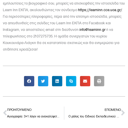
εμπλουτίσεις το βιογραφικό σου, μπορείς να επισκεφθείς την ιστοσελίδα του
Learn Inn ΕΚΠΑ, ακολουθώντας τον σύνδεσμο
https://learninn.cce.uoa.gr/
.
Για περισσότερες πληροφορίες, πέρα από την επίσημη ιστοσελίδα, μπορείς
να απευθυνθείς στις σελίδες του Learn Inn ΕΚΠΑ στο Facebook και
Instagram, να αποστείλεις email στη διεύθυνση
info@learninn.gr
ή να
τηλεφωνήσεις στο 2107275735. Η ομάδα συνεργατών του κυρίου
Κουκουνάρα-Λιάγκη θα σε κατατοπίσει σχετικώς και θα ενημερώσει για
οτιδήποτε χρειάζεσαι!
Prev
N
ΠΡΟΗΓΟΎΜΕΝΟ
ΕΠΌΜΕΝΟ
Αγιογραφία: 3+1 λόγοι να ανακαλύψετε τον πλούτο της Βυζαντινής Ζωγραφικής
Ο ρόλος του Ειδικού Εκπαιδευτικού Προσωπικού σε μαθητές με σοβαρά προβλήματα όρασης.