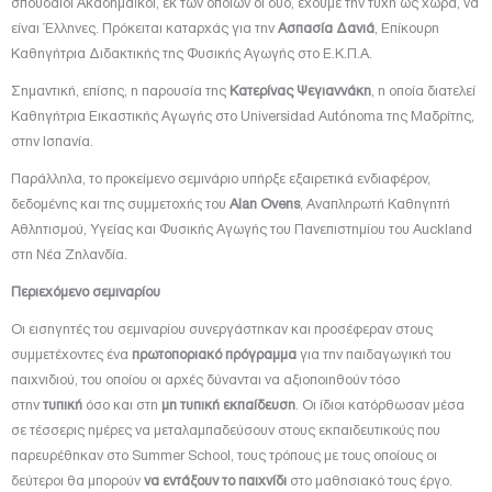
σπουδαίοι Ακαδημαϊκοί, εκ των οποίων οι δύο, έχουμε την τύχη ως χώρα, να
είναι Έλληνες. Πρόκειται καταρχάς για την
Ασπασία Δανιά
, Επίκουρη
Καθηγήτρια Διδακτικής της Φυσικής Αγωγής στο Ε.Κ.Π.Α.
Σημαντική, επίσης, η παρουσία της
Κατερίνας Ψεγιαννάκη
, η οποία διατελεί
Καθηγήτρια Εικαστικής Αγωγής στο Universidad Autónoma της Μαδρίτης,
στην Ισπανία.
Παράλληλα, το προκείμενο σεμινάριο υπήρξε εξαιρετικά ενδιαφέρον,
δεδομένης και της συμμετοχής του
Alan Ovens
, Αναπληρωτή Καθηγητή
Αθλητισμού, Υγείας και Φυσικής Αγωγής του Πανεπιστημίου του Auckland
στη Νέα Ζηλανδία.
Περιεχόμενο σεμιναρίου
Οι εισηγητές του σεμιναρίου συνεργάστηκαν και προσέφεραν στους
συμμετέχοντες ένα
πρωτοποριακό πρόγραμμα
για την παιδαγωγική του
παιχνιδιού, του οποίου οι αρχές δύνανται να αξιοποιηθούν τόσο
στην
τυπική
όσο και στη
μη τυπική εκπαίδευση
. Οι ίδιοι κατόρθωσαν μέσα
σε τέσσερις ημέρες να μεταλαμπαδεύσουν στους εκπαιδευτικούς που
παρευρέθηκαν στο Summer School, τους τρόπους με τους οποίους οι
δεύτεροι θα μπορούν
να εντάξουν το παιχνίδι
στο μαθησιακό τους έργο.