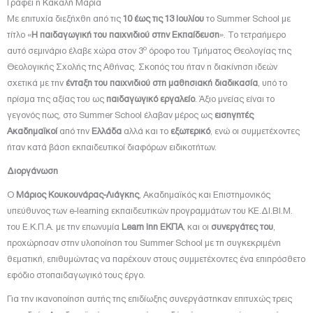
Γράφει η Κακαλή Μαρία
Με επιτυχία διεξήχθη από τις
10 έως τις 13 Ιουλίου
το Summer School με
τίτλο «
Η παιδαγωγική του παιχνιδιού στην Εκπαίδευση
». Το τετραήμερο
ο
αυτό σεμινάριο έλαβε χώρα στον 3
όροφο του Τμήματος Θεολογίας της
Θεολογικής Σχολής της Αθήνας. Σκοπός του ήταν η διακίνηση ιδεών
σχετικά με την
ένταξη του παιχνιδιού στη μαθησιακή διαδικασία
, υπό το
πρίσμα της αξίας του ως
παιδαγωγικό εργαλείο
. Άξιο μνείας είναι το
γεγονός πως, στο Summer School έλαβαν μέρος ως
εισηγητές
Ακαδημαϊκοί
από την
Ελλάδα
αλλά και το
εξωτερικό
, ενώ οι συμμετέχοντες
ήταν κατά βάση εκπαιδευτικοί διαφόρων ειδικοτήτων.
Διοργάνωση
Ο
Μάριος Κουκουνάρας-Λιάγκης
, Ακαδημαϊκός και Επιστημονικός
υπεύθυνος των e-learning εκπαιδευτικών προγραμμάτων του ΚΕ.ΔΙ.ΒΙ.Μ.
του Ε.Κ.Π.Α. με την επωνυμία
Learn Inn EΚΠΑ
, και οι
συνεργάτες του
,
προχώρησαν στην υλοποίηση του Summer School με τη συγκεκριμένη
θεματική, επιθυμώντας να παρέχουν στους συμμετέχοντες ένα επιπρόσθετο
εφόδιο στοπαιδαγωγικό τους έργο.
Για την ικανοποίηση αυτής της επιδίωξης συνεργάστηκαν επιτυχώς τρεις