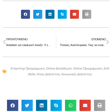
Prev
N
ΠΡΟΗΓΟΎΜΕΝΟ
ΕΠΌΜΕΝΟ
Ανάσταση και εσωτερική άνοιξη: Η επιστήμη της ανανέωσης του ανθρώπου
Πίνακες Αναπληρωτών: Πως να ενισχύσεις τον φάκελό σου
E-learning Προγραμματα
,
Online Εκπαίδευση
,
Online Προγράμματα
,
Soft
Skills
,
Ήπιες Δεξιότητες
,
Κοινωνικές Δεξιότητες