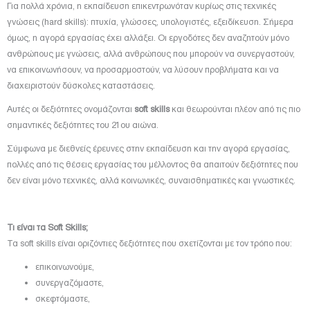
Για πολλά χρόνια, η εκπαίδευση επικεντρωνόταν κυρίως στις τεχνικές
γνώσεις (hard skills): πτυχία, γλώσσες, υπολογιστές, εξειδίκευση. Σήμερα
όμως, η αγορά εργασίας έχει αλλάξει. Οι εργοδότες δεν αναζητούν μόνο
ανθρώπους με γνώσεις, αλλά ανθρώπους που μπορούν να συνεργαστούν,
να επικοινωνήσουν, να προσαρμοστούν, να λύσουν προβλήματα και να
διαχειριστούν δύσκολες καταστάσεις.
Αυτές οι δεξιότητες ονομάζονται
soft skills
και θεωρούνται πλέον από τις πιο
σημαντικές δεξιότητες του 21ου αιώνα.
Σύμφωνα με διεθνείς έρευνες στην εκπαίδευση και την αγορά εργασίας,
πολλές από τις θέσεις εργασίας του μέλλοντος θα απαιτούν δεξιότητες που
δεν είναι μόνο τεχνικές, αλλά κοινωνικές, συναισθηματικές και γνωστικές.
Τι είναι τα Soft Skills;
Τα soft skills είναι οριζόντιες δεξιότητες που σχετίζονται με τον τρόπο που:
επικοινωνούμε,
συνεργαζόμαστε,
σκεφτόμαστε,